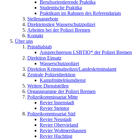
Berufsorientierende Praktika
Studentische Praktika
Praktikum im Rahmen des Referendariats
Stellenangebote
Direkteinstieg Wasserschutzpolizei
Arbeiten bei der Polizei Bremen
Kontakt
Über uns
Präsidialstab
Ansprechperson LSBTIQ* der Polizei Bremen
Direktion Einsatz
Wasserschutzpolizei
Direktion Kriminalpolizei/Landeskriminalamt
Zentrale Polizeidirektion
Kampfmittelräumdienst
Weitere Dienststellen
Organigramme der Polizei Bremen
Polizeikommissariat Mitte
Revier Innenstadt
Revier Steintor
Polizeikommissariat Süd
Revier Neustadt
Revier Obervieland
Revier Woltmershausen
Revier Huchting