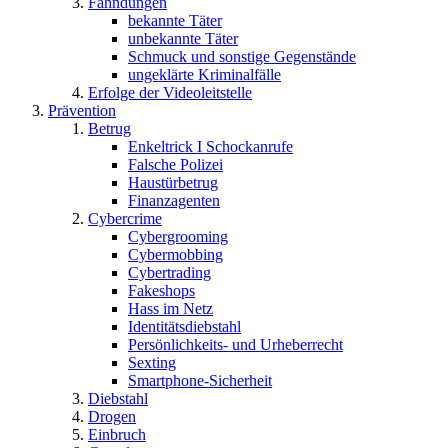
Fahndungen
bekannte Täter
unbekannte Täter
Schmuck und sonstige Gegenstände
ungeklärte Kriminalfälle
Erfolge der Videoleitstelle
Prävention
Betrug
Enkeltrick I Schockanrufe
Falsche Polizei
Haustürbetrug
Finanzagenten
Cybercrime
Cybergrooming
Cybermobbing
Cybertrading
Fakeshops
Hass im Netz
Identitätsdiebstahl
Persönlichkeits- und Urheberrecht
Sexting
Smartphone-Sicherheit
Diebstahl
Drogen
Einbruch