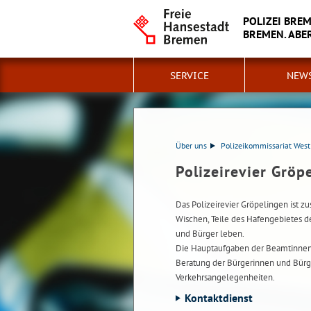
POLIZEI BRE
BREMEN. ABER
SERVICE
NEW
Über uns
Polizeikommissariat West
Polizeirevier Gröp
Das Polizeirevier Gröpelingen ist zu
Wischen, Teile des Hafengebietes d
und Bürger leben.
Die Hauptaufgaben der Beamtinnen u
Beratung der Bürgerinnen und Bürge
Verkehrsangelegenheiten.
Kontaktdienst