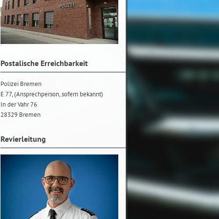
Postalische Erreichbarkeit
Polizei Bremen
E 77, (Ansprechperson, sofern bekannt)
In der Vahr 76
28329 Bremen
Revierleitung